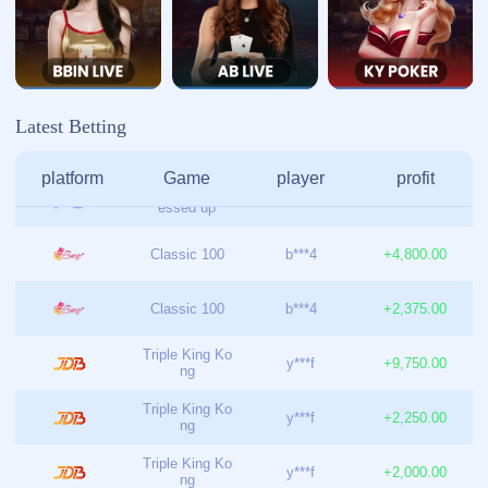
世界杯滚球注册入口地址
2026-08-07
队报-皇马在姆巴佩问题坚持立场
想明年免签球员
2026-08-07
2023世界杯热门投注排行分析
2026-08-07