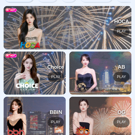
世界杯让球站排行榜和推荐平台
汇总
2026-06-03T04:10:30+08:00
世界杯让球站排行榜和推荐平台汇总深度解析
每逢世界杯开赛 总会有大量新老球迷涌入各类平台 希望通过数据分
析和盘口信息提升观赛乐趣 尤其是涉及
世界杯让球站排行榜
和各类
推荐平台汇总
让球机制的核心意义和常见误区
在世界杯这样的顶级赛事中 强弱差距明显的对决非常多 让球盘的作
用 就是通过“让”出一定的虚拟比分 来平衡投注双方的压力 比如一场
比赛中 巴西让出一球 代表在盘口层面上 比赛从巴西 0 比 1 落后开
始计算 才能判断结果是赢盘还是输盘 很多新手只记得“强队让球” 但