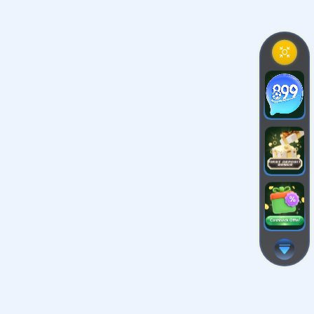
在具体操作中 可以为每个平台设定一个简单的可信度权重初期根据
历史战绩和透明度主观赋值 如 0 3 0 3 0 4 世界杯进行到中后期后
再结合其实际表现动态调整 若某平台在不同阶段始终能提供合理解
释 即便短期命中率有所波动 也不必盲目降低权重 这种方法比单纯追
逐短线连红更符合长期思路 同时 注重记录自己的决策过程 对每一次
参考排行榜和推荐平台做出的选择进行简要备注 比如“跟随盘口变
化”“逆势而行”“回避不确定场次”等 有助于在世界杯结束后复盘和优
化
关键词自然融入与信息甄别技巧
当前不少平台会刻意在页面中频繁出现“世界杯让球站排行榜”“世界
杯推荐平台汇总”“官方让球数据”等词语 以提升搜索权重 但真正对用
户有价值的内容 往往是隐藏在这些标题和关键词之后 比如详细的盘
口解释 球队近 10 场盘路走势 主力球员在俱乐部的状态与在国家队
的差异 等等 在浏览此类页面时 可以优先寻找以下几个信息点 第一
是否提供清晰的盘路图表和可下载数据 第二 是否有完整的比赛编号
盘口来源和时间标记 第三 是否区分世界杯 正赛 友谊赛 预选赛的统