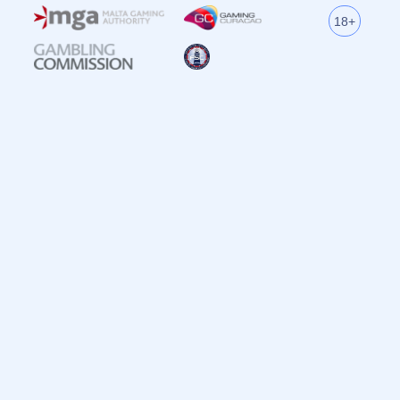
世界杯滚球注册入口地址
世界杯滚球注册入口地址全流程解析与风险提示 每到世
界杯临近，总有人在搜索“世界杯滚球注册入口地址”，
希望能通过实时投注为观赛增加一点紧张感和参与感。
但真正理解这个关键词背后的含义，你会发现它不仅
查看内容
卡马文加伤势不严重 对曼城是否出场