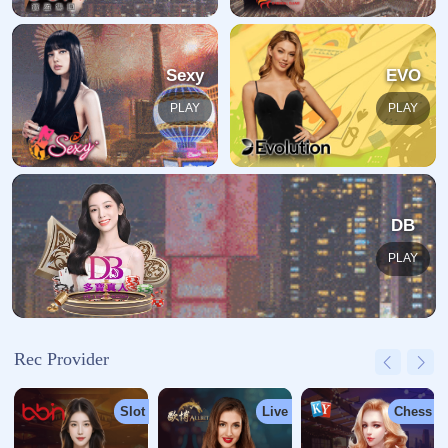
容易忽略关键一点 让球本质上反映的是
市场综合预期