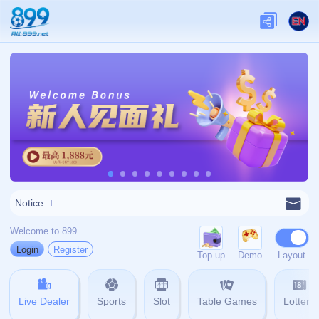
新闻中心
网站首页
新闻中心
新闻中心