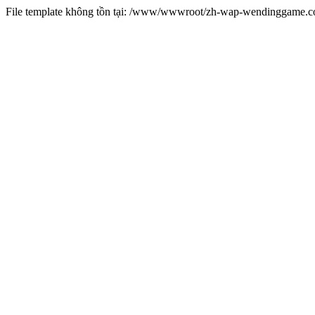
File template không tồn tại: /www/wwwroot/zh-wap-wendinggame