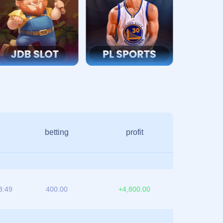
希望通过投注为观赛
损失金钱，还影响了观
开常见错误、保持理
套更稳健的世界杯下
球队不等于正确的选
劲旅，认为这支球队
结果球队提前出局，