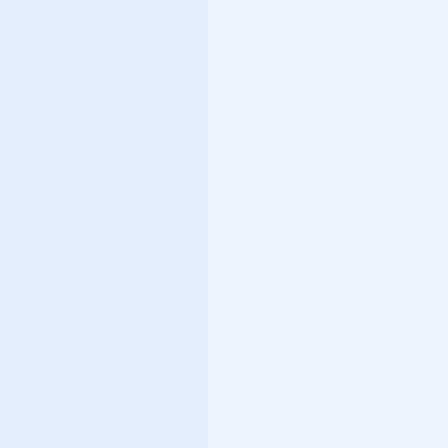
举个小案例：某球迷
择的是“让一球”的
是运气问题，而是
世界杯赛事集中、
入，甚至抱着“翻身
合理避免这一误区的
先设定总预算，
有个典型案例：某
一次”，于是不断
累，并