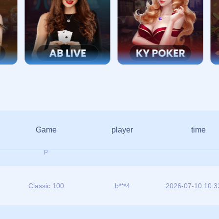
2026-06-02T04:10:33+08:00
世界杯下注指南：理性玩家如何避开常见误区
的情绪都会被点燃，而各类世界杯下注活动也随之升温。很多人
觉掉进“热门陷阱”“感情下注”“盲目跟风”等误区中，结果不仅
理的下注行为本质上是一种娱乐消费，前提是你能认清风险、避
们就从常见误区入手，结合实际案例和简单分析，帮助你建立一
注思路。
从“支持谁”到“怎么下” 情绪与理性要分开
下注时，第一个误区就是把“情感支持”当成“下注依据”。喜欢的
晚都会用金钱悟出的道理。比如某位铁杆球迷极度偏爱某支南美
是每场都押它获胜，甚至在对手是状态火热的强队时仍坚持支持。
他不仅失去了下注资金，还影响了观赛体验。