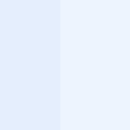
真正理性的下注，会
世界杯期间，各种“
安排甚至“假球信
判断这类信息是否
体或官方公告 - 
购
理性的世界杯下注
据、战术特点、赛