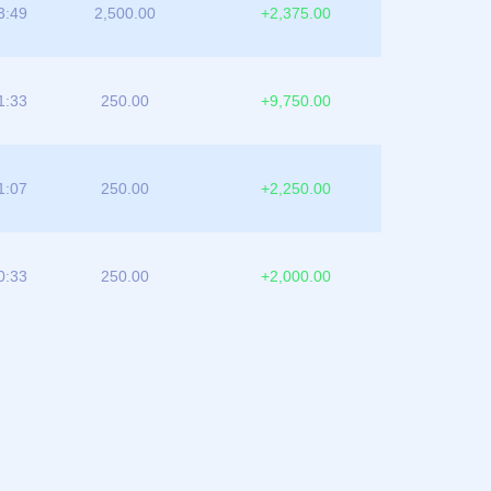
球队，但在下注时要单
之一，就是学会对自
注表达“忠诚”。
率越低越安全，热门
了足球比赛的偶然性
，赔率上前者优势明
人会觉得自己“太倒
爆冷，亏损远比赢一