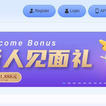
关于我们
我们的服务
优秀团队
案例展示
新闻中
新闻中心
网站首页
新闻中心