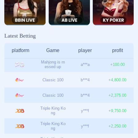
情绪化投注是最大隐形杀手
世界杯投注中最普遍却最被忽视的误区 就是情绪主导而非理性分析
很多人自认懂球 看着自己支持的球队就忍不住加大注码 生怕错过所
谓的“稳局” 实际上 这种带有明显情感偏向的下注方式 极易让你陷入
连环亏损 支持的球队不等于值得投资的标的 这句话在世界杯期间尤
为重要 因为赛制淘汰残酷 爆冷频繁 即便是传统豪门也会受到伤病
赛程密度 舆论压力等多重因素影响
以某届世界杯小组赛为例 一支实力强劲的欧洲豪门首战爆冷输球 很
多投注者不愿意接受这个现实 第二轮比赛为了“挽回损失”选择重注
追赶 相信豪门必然反弹 结果这支球队在巨大压力下再次发挥失常 最
终两连败提前出局 那些在情绪驱动下加码的人不仅没能翻身 还将前
期所有盈利一并赔掉 情绪化追注本质上是放弃风控的赌博行为 一旦
你发现自己下注前的主要想法是“必须赢回来”而不是“赔率是否合理”
就已经走在危险边缘
过度迷信热门球队与所谓稳胆