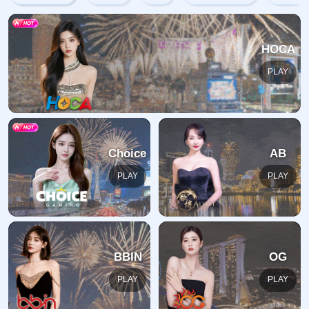
世界杯投注误区解析与规避指南
2026-05-17T04:10:33+08:00
世界杯投注误区解析与规避指南
每逢世界杯到来 无论是资深球迷还是刚入门的新手 都容易在激情与
热度的裹挟下走向一种错觉 认为自己只要看几场比赛 看几个名嘴点
评 就能在世界杯投注中轻松获利 然而现实往往截然相反 真正拉开差
距的从来不是谁更会喊口号 而是谁能识别常见误区 并在关键时刻保
持冷静与克制 本文将从多个角度拆解世界杯投注过程中最容易踩中
的坑 帮助你在享受观赛乐趣的同时学会规避不必要的风险