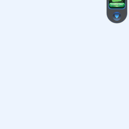
举个简单的情景 某场比赛大小球初盘为二点五 后来升到三球 很多人
以为这是进球多的信号 纷纷投注大球 却没有分析盘口变化可能是由
于热门效应造成的资金堆积 实际上双方历史交锋和战术风格都偏谨
慎 最终以一比一结束 那些只盯着“升盘就上大”的投注者自然难逃亏
损 在参与任何世界杯玩法前 都应确保自己完全理解规则 以及不同盘
口变动背后的含义
忽视世界杯特殊赛程与心理因素
与联赛不同 世界杯赛程紧凑 对球员体能与心理都是巨大挑战 许多投
注者只看纸面实力和阵容价值 却忽略了连场高压比赛造成的疲劳累