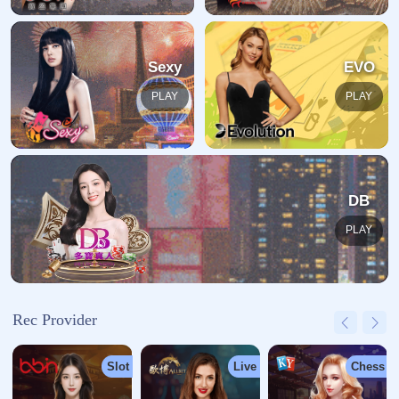
从战术结构上看，皇马体系之所以被认为靠近442，首先体现在场上
分层与职责划分的清晰化。无论是菱形中场还是双前锋+两侧内锋的
站位变形，球队在无球时都更接近于两个前点+四中场+四后卫的防
守纵深排列。安切洛蒂并没有机械地复制传统442，而是通过压缩中
路空间、强化边路回追和二次逼抢，让球队在对抗强度越来越高的
现代足球中，拥有更强的抗压能力。尤其在欧冠淘汰赛这种细节决
定生死的舞台上，皇马通过这种准442结构，在攻守转换中保证了足
够的纵向支撑和横向覆盖。
在这样的体系下，罗德里戈的位置变得微妙。他既不是传统意义上
的边路过人型边锋，也不像古典中锋那样牢牢站在禁区中路。他更
多以半空间游走者的身份存在：有时与另一名前锋形成双箭头，有