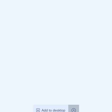
上一篇
阿扎尔-输球后切尔西仍有笑声 皇马训练也会
不开心
下一篇
卡马文加伤势不严重 对曼城是否出场由安帅决
定
网站首
关于我
优秀团
案例展
新闻中
联系我
页
们
队
示
心
们