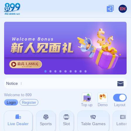
新闻中心
网站首页
新闻中心
新闻中心