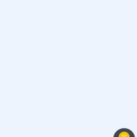
從聯賽整體格局來看，這樣的對決同樣具有風向標的意義。當皇家
馬德里在與貝迪斯的交鋒中表現出強勢且穩定的控制力，往往預示
著球隊在整個賽季的狀態良好，能在對陣中下游球隊時保持高勝
率，從而在爭冠競賽中掌握主動權；而當貝迪斯能頻繁在對陣皇馬
的比賽中拿分，甚至在關鍵輪次完成爆冷，則常被視為聯賽整體競
爭水平提升、中游球隊實力上漲的信號。某種意義上，皇家馬德里
對 貝迪斯這類看似「非傳統豪門對決」的碰撞，構成了西甲聯賽內
部競爭力是否均衡的觀察樣本。
進一步從心理層面剖析，這種對決還關乎壓力管理與臨場決策。皇
家馬德里在主場面對貝迪斯時承受的是「必須贏」的無形壓力，任
何平局或失利都可能引發媒體與球迷的巨大反應。這種情況下，主
教練在選擇首發陣容和輪換安排時更加謹慎，往往傾向於啟用經驗
豐富的球員，以確保比賽節奏不至於失控。貝迪斯則在心理上更接
近「放手一搏」，他們能在較小壓力下釋放更多創造力，敢於在中
場進行冒險傳球，也敢於在邊路發動一對一的突破。這種心態差異
有時會在短時間內扭轉場上局面 —— 當皇馬因久攻不下而急躁時，