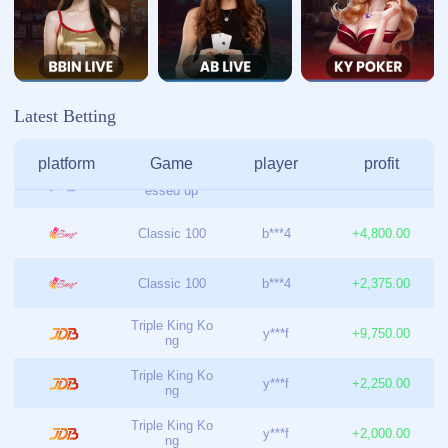
当我们把视野拉远 会发现像“欧冠夺冠触发付款”这样的设计 已成为
欧洲转会市场的常规操作 其中蕴含的逻辑非常简单 卖方俱乐部通过