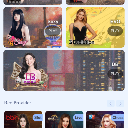
置的激励条款之一 其逻辑非常清晰 只要球员在更高平台上兑现天赋
多特就能从中二次受益
这样的设计让转会不再只是一次性买卖 而是一个随成绩动态调整的
“长尾交易 对多特而言 他们在出让核心球员的同时 保留了对其未来
表现的一部分期待和收益权 对皇马而言 这笔钱虽然增加了总成本 却
是建立在冠军与球员爆发基础上的“成功溢价 从成本收益角度看 以
贝林在欧冠淘汰赛中的关键表现 不论是对拜仁的绝杀参与 还是在决
赛场上的牵制作用 这450万欧都显得物超所值
合同条款背后的足球经济学