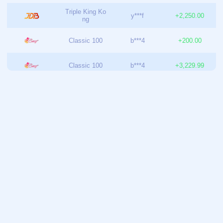
迟，这种延迟叠加到比赛节奏上，就会被放大为整体效率低下。
从决策等级来看，皇马不少进攻回合在前三分之一区域就被“自废武
功”：有的球员在侧翼形成一对一时选择回敲中路，错过强行突破制
造混乱的时机；有的在禁区弧附近面对短暂空位却犹豫不决，等到
补防到位后只能将球分边。安切洛蒂的担忧，很大程度上就是担心
这种习惯性的保守处理会逐渐侵蚀球队的进攻侵略性，让皇马从一
支敢于直插心脏的球队，变成只敢围着对手“礼貌传递”的控球方。
连续三场没运动战入球 对更衣室心态和联赛走势的连锁影响
豪门球队的信心往往建立在稳定的得分模式上，当皇马习惯了凭借
个人爆点与快速反击击穿对手防线后，一旦遭遇连续无运动战进球
的阶段，心理层面的波动就会逐渐浮现。前锋开始焦躁，尝试超出
自己舒适区的处理方式；中场在选择直塞时会不自觉多想半拍，担
心传丢制造反击；后防线则在比分僵持时承受的压力成倍放大，任
何一次解围失误都可能成为输球导火索。
在联赛长跑中，这类效率低下期会直接影响积分曲线。原本可以在