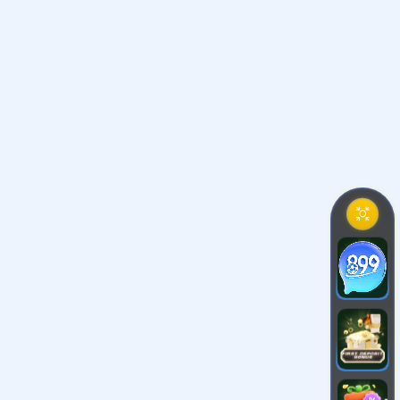
塑 当双前锋或前腰频繁回撤接应时，有必要通过插上的8号位或边后
卫来填补禁区弧与点球点之间的空档，形成一个“第二波终结点”。这
样既能减少对单一中锋的依赖，也能在对手解围后形成持续压制。
其次是边路节奏的再设计 安帅需要明确某些边锋的职责更加偏向直
接突破，而非不断内收参与组织。通过在侧翼制造一名敢于一对一
撕裂防线的球员，可以迫使对手在防守重心上出现倾斜，为弱侧的
压上创造时间差。配合中路球员增加斜向前插，皇马的进攻便能从
“横向转移找空当”转换为“纵向杀入抢身位”，从而提升运动战破门概
率。
心理层面的重建 把“必须进球”转化为“敢于出手”
连续多场无法通过运动战破门往往会在潜意识里给前场球员套上一
层枷锁 那就是过度追求“完美机会”。球员开始习惯性等待更舒服的
停球、更理想的空位、更稳妥的角度，却忽略了顶级前锋往往就是
在半机会中创造进球。安切洛蒂在训练与更衣室沟通中，需要有意
识地鼓励球员恢复那种“见缝插针就敢打门”的本能，而不是被连续几
场的进球荒束缚手脚。