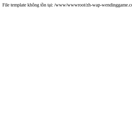
File template không tồn tại: /www/wwwroot/zh-wap-wendinggame