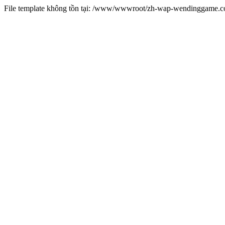
File template không tồn tại: /www/wwwroot/zh-wap-wendinggame