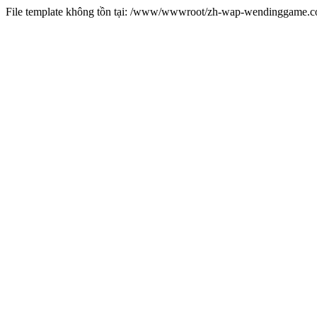
File template không tồn tại: /www/wwwroot/zh-wap-wendinggame