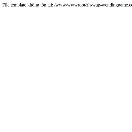
File template không tồn tại: /www/wwwroot/zh-wap-wendinggame