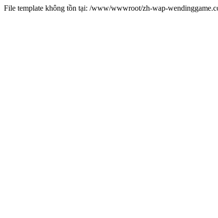
File template không tồn tại: /www/wwwroot/zh-wap-wendinggame