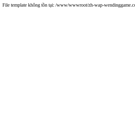
File template không tồn tại: /www/wwwroot/zh-wap-wendinggame