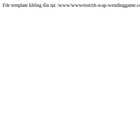
File template không tồn tại: /www/wwwroot/zh-wap-wendinggame