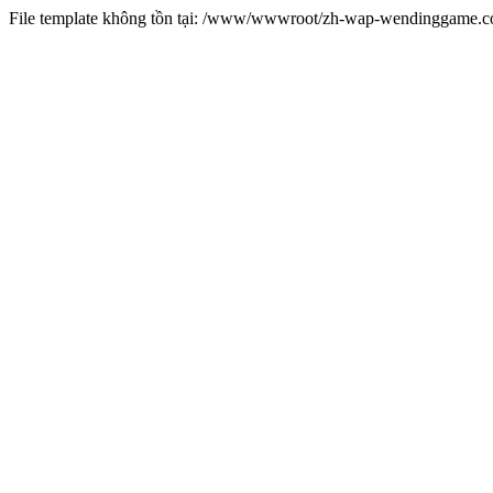
File template không tồn tại: /www/wwwroot/zh-wap-wendinggame