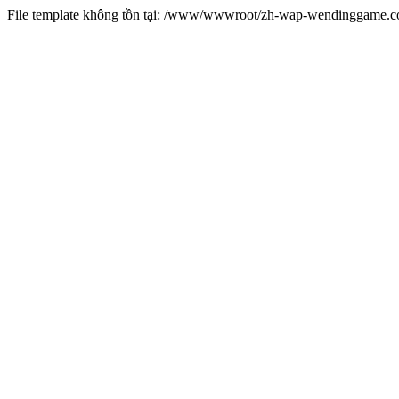
File template không tồn tại: /www/wwwroot/zh-wap-wendinggame