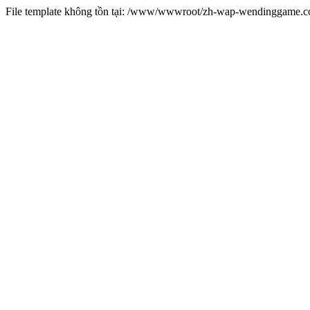
File template không tồn tại: /www/wwwroot/zh-wap-wendinggame