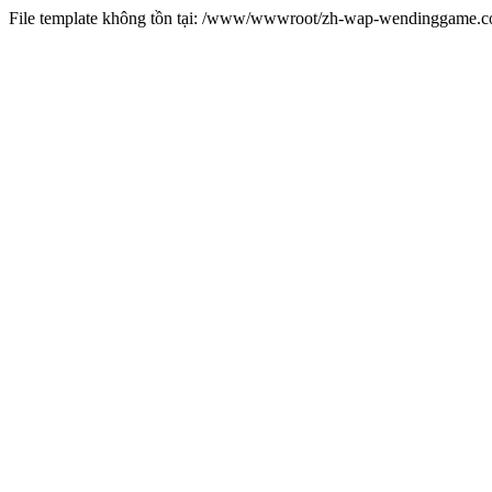
File template không tồn tại: /www/wwwroot/zh-wap-wendinggame