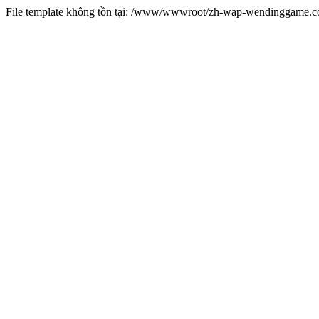
File template không tồn tại: /www/wwwroot/zh-wap-wendinggame