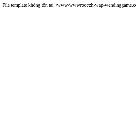
File template không tồn tại: /www/wwwroot/zh-wap-wendinggame