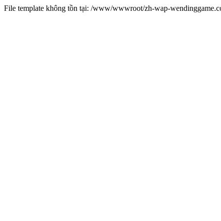
File template không tồn tại: /www/wwwroot/zh-wap-wendinggame